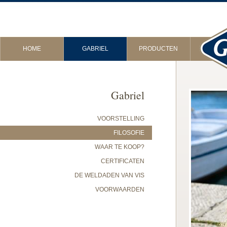
HOME
GABRIEL
PRODUCTEN
Gabriel
VOORSTELLING
FILOSOFIE
WAAR TE KOOP?
CERTIFICATEN
DE WELDADEN VAN VIS
VOORWAARDEN