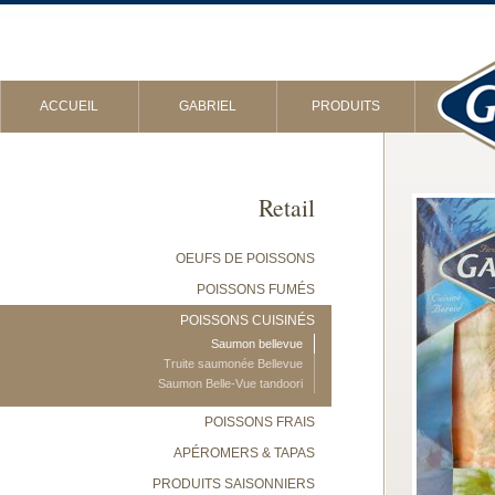
ACCUEIL
GABRIEL
PRODUITS
Retail
OEUFS DE POISSONS
POISSONS FUMÉS
POISSONS CUISINÉS
Saumon bellevue
Truite saumonée Bellevue
Saumon Belle-Vue tandoori
POISSONS FRAIS
APÉROMERS & TAPAS
PRODUITS SAISONNIERS