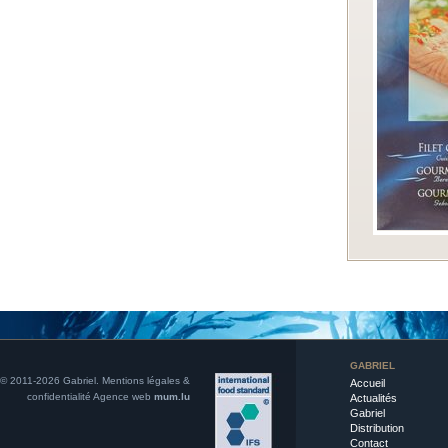
GABRIEL
© 2011-2026 Gabriel.
Mentions légales &
Accueil
confidentialité
Agence web
mum.lu
Actualités
Gabriel
Distribution
Contact