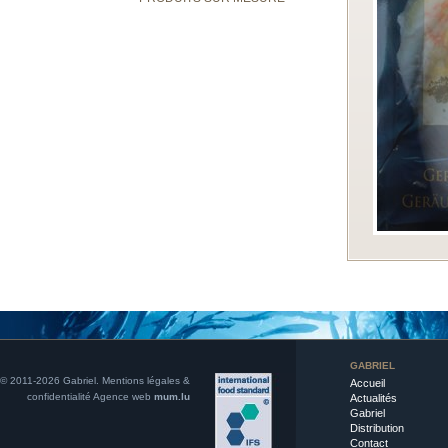
GABRIEL
© 2011-2026 Gabriel.
Mentions légales &
Accueil
confidentialité
Agence web
mum.lu
Actualités
Gabriel
Distribution
Contact