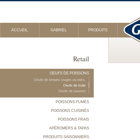
ACCUEIL
GABRIEL
PRODUITS
Retail
OEUFS DE POISSONS
Oeufs de lompes rouges ou noirs.
Oeufs de truite
Oeufs de saumon
POISSONS FUMÉS
POISSONS CUISINÉS
POISSONS FRAIS
APÉROMERS & TAPAS
PRODUITS SAISONNIERS