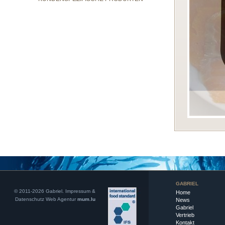
GABRIEL
© 2011-2026 Gabriel.
Impressum &
Home
Datenschutz
Web Agentur
mum.lu
News
Gabriel
Vertrieb
Kontakt