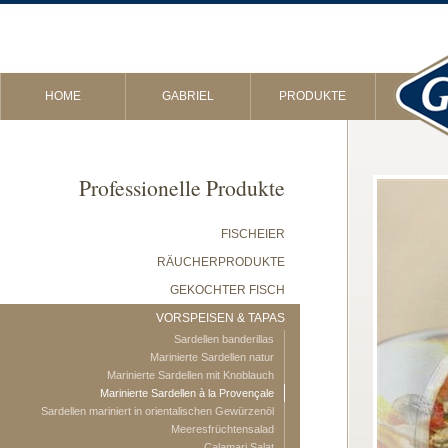
HOME
GABRIEL
PRODUKTE
Professionelle Produkte
FISCHEIER
RÄUCHERPRODUKTE
GEKOCHTER FISCH
VORSPEISEN & TAPAS
Sardellen banderillas
Marinierte Sardellen natur
Marinierte Sardellen mit Knoblauch
Marinierte Sardellen à la Provençale
Sardellen mariniert in orientalischen Gewürzenöl
Meeresfrüchtensalad
Calamari Salat