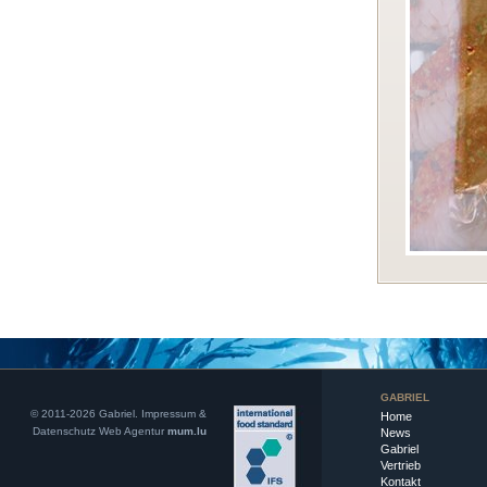
GABRIEL
© 2011-2026 Gabriel.
Impressum &
Home
Datenschutz
Web Agentur
mum.lu
News
Gabriel
Vertrieb
Kontakt